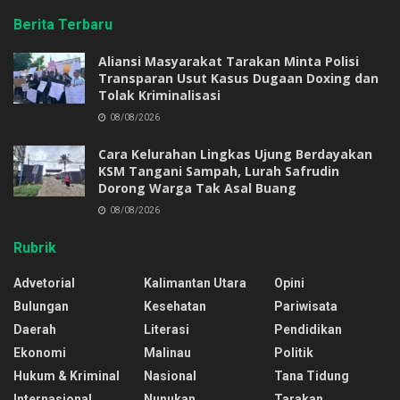
Berita Terbaru
Aliansi Masyarakat Tarakan Minta Polisi
Transparan Usut Kasus Dugaan Doxing dan
Tolak Kriminalisasi
08/08/2026
Cara Kelurahan Lingkas Ujung Berdayakan
KSM Tangani Sampah, Lurah Safrudin
Dorong Warga Tak Asal Buang
08/08/2026
Rubrik
Advetorial
Kalimantan Utara
Opini
Bulungan
Kesehatan
Pariwisata
Daerah
Literasi
Pendidikan
Ekonomi
Malinau
Politik
Hukum & Kriminal
Nasional
Tana Tidung
Internasional
Nunukan
Tarakan