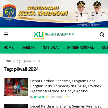
HOME
DAERAH
NASIONAL
INTERNASIONAL
RUB
Home
Tag
pilwali 2024
Tag:
pilwali 2024
Debat Perdana Kharisma, Program Dana
Bergulir Solusi Kembangkan UMKM, Layanan
Digitalisasi Minimalisir Upaya Korupsi
BY
REDAKSI
15/11/2024
0
Debat Perdana Kharisma, Segmen Keempat