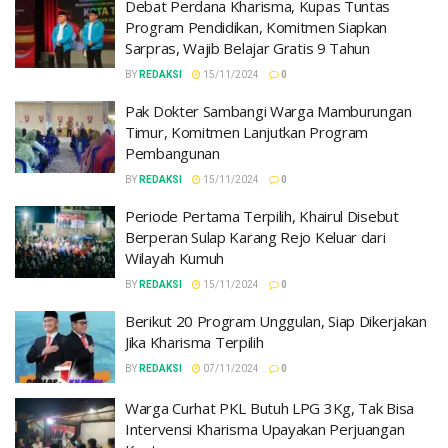
Debat Perdana Kharisma, Kupas Tuntas
Program Pendidikan, Komitmen Siapkan
Sarpras, Wajib Belajar Gratis 9 Tahun
BY
REDAKSI
15/11/2024
0
Pak Dokter Sambangi Warga Mamburungan
Timur, Komitmen Lanjutkan Program
Pembangunan
BY
REDAKSI
15/11/2024
0
Periode Pertama Terpilih, Khairul Disebut
Berperan Sulap Karang Rejo Keluar dari
Wilayah Kumuh
BY
REDAKSI
15/11/2024
0
Berikut 20 Program Unggulan, Siap Dikerjakan
Jika Kharisma Terpilih
BY
REDAKSI
07/11/2024
0
Warga Curhat PKL Butuh LPG 3Kg, Tak Bisa
Intervensi Kharisma Upayakan Perjuangan