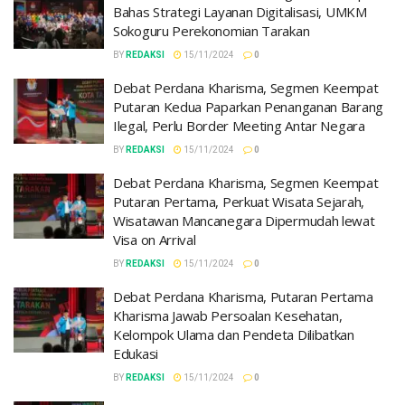
Bahas Strategi Layanan Digitalisasi, UMKM
Sokoguru Perekonomian Tarakan
BY
REDAKSI
15/11/2024
0
Debat Perdana Kharisma, Segmen Keempat
Putaran Kedua Paparkan Penanganan Barang
Ilegal, Perlu Border Meeting Antar Negara
BY
REDAKSI
15/11/2024
0
Debat Perdana Kharisma, Segmen Keempat
Putaran Pertama, Perkuat Wisata Sejarah,
Wisatawan Mancanegara Dipermudah lewat
Visa on Arrival
BY
REDAKSI
15/11/2024
0
Debat Perdana Kharisma, Putaran Pertama
Kharisma Jawab Persoalan Kesehatan,
Kelompok Ulama dan Pendeta Dilibatkan
Edukasi
BY
REDAKSI
15/11/2024
0