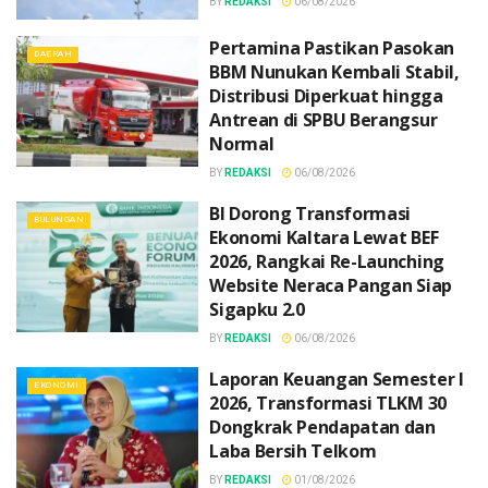
BY
REDAKSI
06/08/2026
Pertamina Pastikan Pasokan
DAERAH
BBM Nunukan Kembali Stabil,
Distribusi Diperkuat hingga
Antrean di SPBU Berangsur
Normal
BY
REDAKSI
06/08/2026
BI Dorong Transformasi
BULUNGAN
Ekonomi Kaltara Lewat BEF
2026, Rangkai Re-Launching
Website Neraca Pangan Siap
Sigapku 2.0
BY
REDAKSI
06/08/2026
Laporan Keuangan Semester I
EKONOMI
2026, Transformasi TLKM 30
Dongkrak Pendapatan dan
Laba Bersih Telkom
BY
REDAKSI
01/08/2026