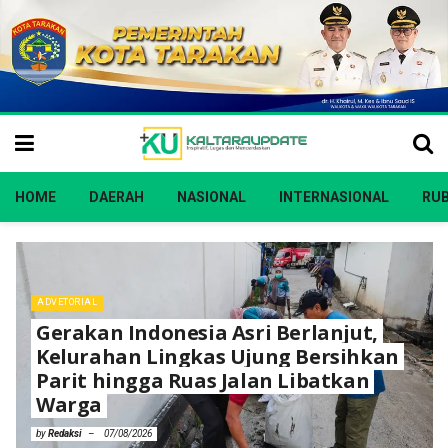
HOME
DAERAH
NASIONAL
INTERNASIONAL
RUB
DAERAH
Pertamina Libatkan Warga hingga
TNI-Polri dalam Simulasi Keadaan
Darurat di Fuel Terminal Tarakan
by
Redaksi
06/08/2026