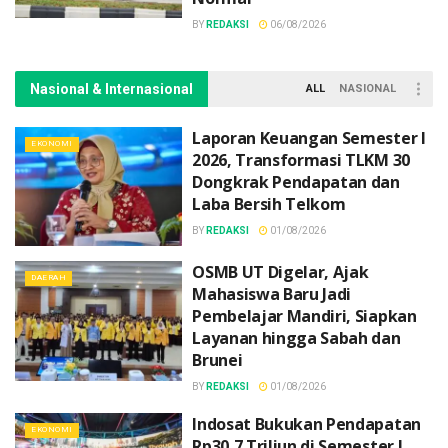
BY
REDAKSI
06/08/2026
Nasional & Internasional
ALL
NASIONAL
Laporan Keuangan Semester I
EKONOMI
2026, Transformasi TLKM 30
Dongkrak Pendapatan dan
Laba Bersih Telkom
BY
REDAKSI
01/08/2026
OSMB UT Digelar, Ajak
DAERAH
Mahasiswa Baru Jadi
Pembelajar Mandiri, Siapkan
Layanan hingga Sabah dan
Brunei
BY
REDAKSI
01/08/2026
Indosat Bukukan Pendapatan
EKONOMI
Rp30,7 Triliun di Semester I