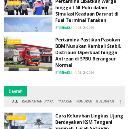
Pertamina Libatkan Warga
DAERAH
hingga TNI-Polri dalam
Simulasi Keadaan Darurat di
Fuel Terminal Tarakan
BY
REDAKSI
06/08/2026
Pertamina Pastikan Pasokan
DAERAH
BBM Nunukan Kembali Stabil,
Distribusi Diperkuat hingga
Antrean di SPBU Berangsur
Normal
BY
REDAKSI
06/08/2026
Daerah
ALL
KALIMANTAN UTARA
TARAKAN
NUNUKAN
BULUNGAN
Cara Kelurahan Lingkas Ujung
ADVETORIAL
Berdayakan KSM Tangani
Sampah, Lurah Safrudin