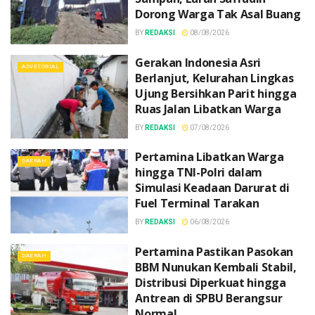
Dorong Warga Tak Asal Buang
BY
REDAKSI
08/08/2026
Gerakan Indonesia Asri
ADVETORIAL
Berlanjut, Kelurahan Lingkas
Ujung Bersihkan Parit hingga
Ruas Jalan Libatkan Warga
BY
REDAKSI
07/08/2026
Pertamina Libatkan Warga
DAERAH
hingga TNI-Polri dalam
Simulasi Keadaan Darurat di
Fuel Terminal Tarakan
BY
REDAKSI
06/08/2026
Pertamina Pastikan Pasokan
DAERAH
BBM Nunukan Kembali Stabil,
Distribusi Diperkuat hingga
Antrean di SPBU Berangsur
Normal