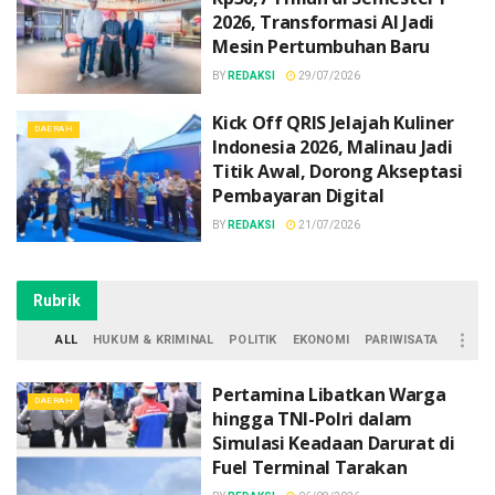
2026, Transformasi AI Jadi
Mesin Pertumbuhan Baru
BY
REDAKSI
29/07/2026
Kick Off QRIS Jelajah Kuliner
DAERAH
Indonesia 2026, Malinau Jadi
Titik Awal, Dorong Akseptasi
Pembayaran Digital
BY
REDAKSI
21/07/2026
Rubrik
ALL
HUKUM & KRIMINAL
POLITIK
EKONOMI
PARIWISATA
Pertamina Libatkan Warga
DAERAH
hingga TNI-Polri dalam
Simulasi Keadaan Darurat di
Fuel Terminal Tarakan