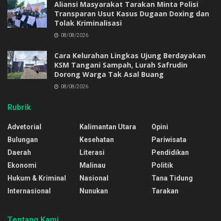
Aliansi Masyarakat Tarakan Minta Polisi
Transparan Usut Kasus Dugaan Doxing dan
Tolak Kriminalisasi
08/08/2026
Cara Kelurahan Lingkas Ujung Berdayakan
KSM Tangani Sampah, Lurah Safrudin
Dorong Warga Tak Asal Buang
08/08/2026
Rubrik
Advetorial
Kalimantan Utara
Opini
Bulungan
Kesehatan
Pariwisata
Daerah
Literasi
Pendidikan
Ekonomi
Malinau
Politik
Hukum & Kriminal
Nasional
Tana Tidung
Internasional
Nunukan
Tarakan
Tentang Kami