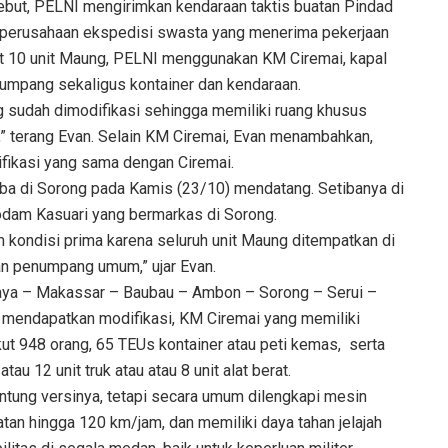
but, PELNI mengirimkan kendaraan taktis buatan Pindad
 perusahaan ekspedisi swasta yang menerima pekerjaan
t 10 unit Maung, PELNI menggunakan KM Ciremai, kapal
umpang sekaligus kontainer dan kendaraan.
 sudah dimodifikasi sehingga memiliki ruang khusus
” terang Evan. Selain KM Ciremai, Evan menambahkan,
fikasi yang sama dengan Ciremai.
iba di Sorong pada Kamis (23/10) mendatang. Setibanya di
 Kodam Kasuari yang bermarkas di Sorong.
 kondisi prima karena seluruh unit Maung ditempatkan di
n penumpang umum,” ujar Evan.
abaya – Makassar – Baubau – Ambon – Sorong – Serui –
h mendapatkan modifikasi, KM Ciremai yang memiliki
kut 948 orang, 65 TEUs kontainer atau peti kemas, serta
au 12 unit truk atau atau 8 unit alat berat.
antung versinya, tetapi secara umum dilengkapi mesin
n hingga 120 km/jam, dan memiliki daya tahan jelajah