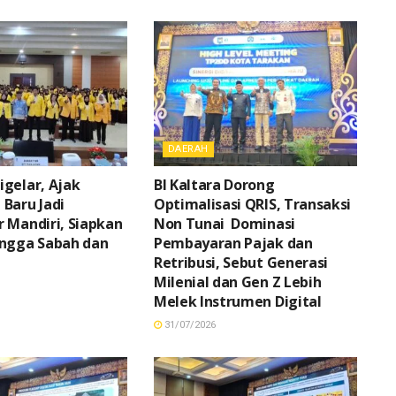
DAERAH
gelar, Ajak
BI Kaltara Dorong
Baru Jadi
Optimalisasi QRIS, Transaksi
 Mandiri, Siapkan
Non Tunai Dominasi
ingga Sabah dan
Pembayaran Pajak dan
Retribusi, Sebut Generasi
Milenial dan Gen Z Lebih
Melek Instrumen Digital
31/07/2026