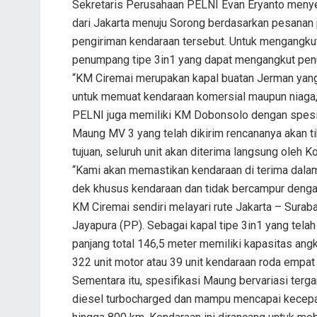
Sekretaris Perusahaan PELNI Evan Eryanto menye
dari Jakarta menuju Sorong berdasarkan pesanan
pengiriman kendaraan tersebut. Untuk mengangku
penumpang tipe 3in1 yang dapat mengangkut pen
“KM Ciremai merupakan kapal buatan Jerman yang
untuk memuat kendaraan komersial maupun niaga,
PELNI juga memiliki KM Dobonsolo dengan spesi
Maung MV 3 yang telah dikirim rencananya akan t
tujuan, seluruh unit akan diterima langsung oleh
“Kami akan memastikan kendaraan di terima dalam
dek khusus kendaraan dan tidak bercampur denga
KM Ciremai sendiri melayari rute Jakarta – Sur
Jayapura (PP). Sebagai kapal tipe 3in1 yang tela
panjang total 146,5 meter memiliki kapasitas ang
322 unit motor atau 39 unit kendaraan roda empat at
Sementara itu, spesifikasi Maung bervariasi terg
diesel turbocharged dan mampu mencapai kecepata