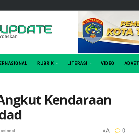
ERNASIONAL
RUBRIK
LITERASI
VIDEO
ADVET
 Angkut Kendaraan
ndad
A
0
asional
A