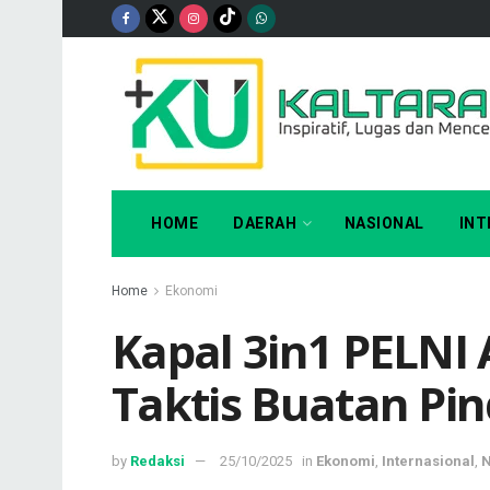
HOME
DAERAH
NASIONAL
INT
Home
Ekonomi
Kapal 3in1 PELNI
Taktis Buatan Pi
by
Redaksi
25/10/2025
in
Ekonomi
,
Internasional
,
N