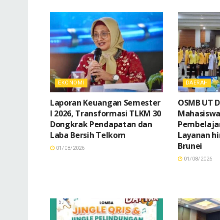
EKONOMI
DAERAH
Laporan Keuangan Semester
OSMB UT Di
I 2026, Transformasi TLKM 30
Mahasiswa 
Dongkrak Pendapatan dan
Pembelajar
Laba Bersih Telkom
Layanan h
Brunei
01/08/2026
01/08/2026