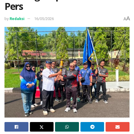
Pers
A
by
Redaksi
16/05/2026
A