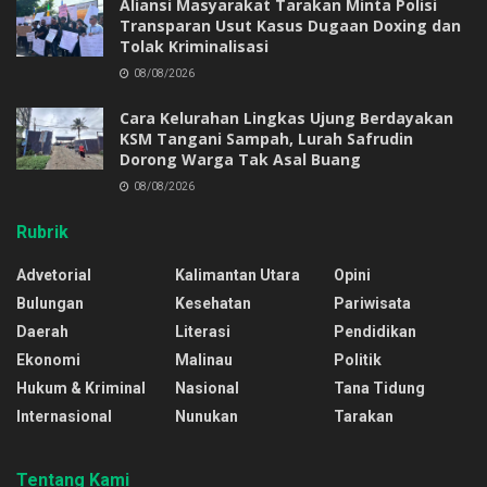
Aliansi Masyarakat Tarakan Minta Polisi
Transparan Usut Kasus Dugaan Doxing dan
Tolak Kriminalisasi
08/08/2026
Cara Kelurahan Lingkas Ujung Berdayakan
KSM Tangani Sampah, Lurah Safrudin
Dorong Warga Tak Asal Buang
08/08/2026
Rubrik
Advetorial
Kalimantan Utara
Opini
Bulungan
Kesehatan
Pariwisata
Daerah
Literasi
Pendidikan
Ekonomi
Malinau
Politik
Hukum & Kriminal
Nasional
Tana Tidung
Internasional
Nunukan
Tarakan
Tentang Kami