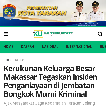
HOME
DAERAH
NASIONAL
INTERNASIONAL
RUB
Home
Daerah
Kerukunan Keluarga Besar
Makassar Tegaskan Insiden
Penganiayaan di Jembatan
Bongkok Murni Kriminal
Ajak Masyarakat Jaga Kedamaian Tarakan Jelang