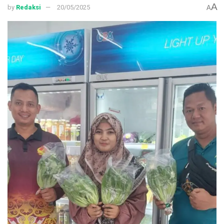
A
by
Redaksi
20/05/2025
A