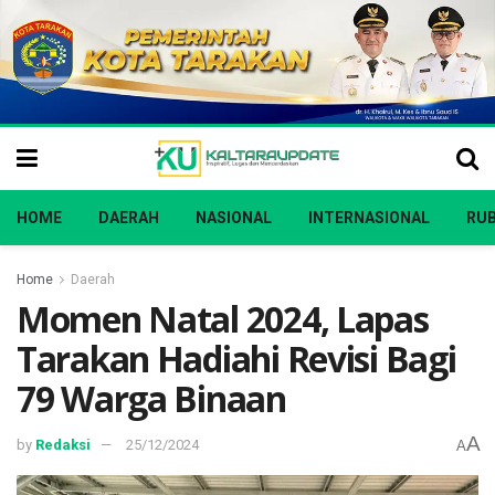
HOME
DAERAH
NASIONAL
INTERNASIONAL
RUB
Home
Daerah
Momen Natal 2024, Lapas
Tarakan Hadiahi Revisi Bagi
79 Warga Binaan
A
by
Redaksi
25/12/2024
A