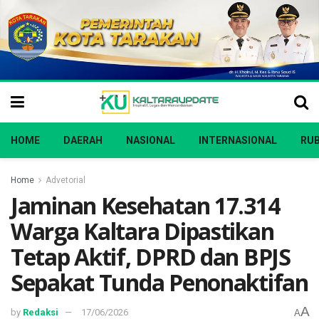
HOME
DAERAH
NASIONAL
INTERNASIONAL
RUB
Home
Advetorial
Jaminan Kesehatan 17.314
Warga Kaltara Dipastikan
Tetap Aktif, DPRD dan BPJS
Sepakat Tunda Penonaktifan
A
by
Redaksi
17/06/2026
A