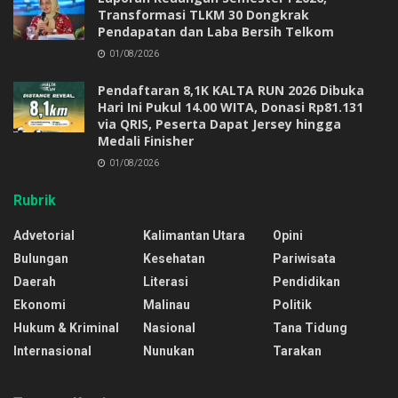
Transformasi TLKM 30 Dongkrak
Pendapatan dan Laba Bersih Telkom
01/08/2026
Pendaftaran 8,1K KALTA RUN 2026 Dibuka
Hari Ini Pukul 14.00 WITA, Donasi Rp81.131
via QRIS, Peserta Dapat Jersey hingga
Medali Finisher
01/08/2026
Rubrik
Advetorial
Kalimantan Utara
Opini
Bulungan
Kesehatan
Pariwisata
Daerah
Literasi
Pendidikan
Ekonomi
Malinau
Politik
Hukum & Kriminal
Nasional
Tana Tidung
Internasional
Nunukan
Tarakan