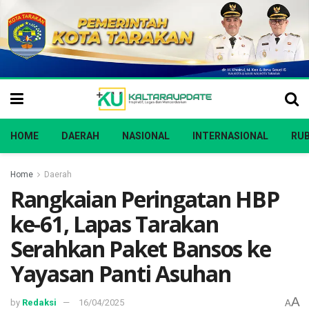
HOME
DAERAH
NASIONAL
INTERNASIONAL
RUB
Home
Daerah
Rangkaian Peringatan HBP
ke-61, Lapas Tarakan
Serahkan Paket Bansos ke
Yayasan Panti Asuhan
A
by
Redaksi
16/04/2025
A