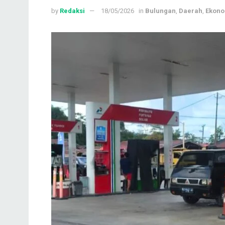
by
Redaksi
18/05/2026
in
Bulungan
,
Daerah
,
Ekono