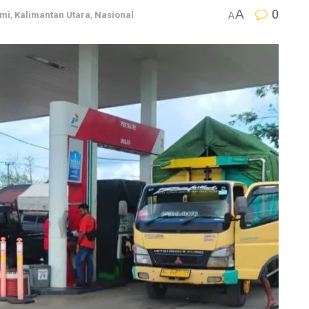
A
0
mi
,
Kalimantan Utara
,
Nasional
A