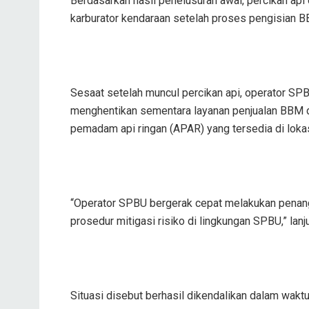
Berdasarkan hasil penelusuran awal, percikan api
karburator kendaraan setelah proses pengisian B
Sesaat setelah muncul percikan api, operator S
menghentikan sementara layanan penjualan BBM 
pemadam api ringan (APAR) yang tersedia di lokas
“Operator SPBU bergerak cepat melakukan penan
prosedur mitigasi risiko di lingkungan SPBU,” lanj
Situasi disebut berhasil dikendalikan dalam wakt