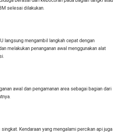
 diduga berasal dari kebocoran pada bagian tangki atau
BM selesai dilakukan.
PBU langsung mengambil langkah cepat dengan
dan melakukan penanganan awal menggunakan alat
i.
ganan awal dan pengamanan area sebagai bagian dari
utnya.
u singkat. Kendaraan yang mengalami percikan api juga