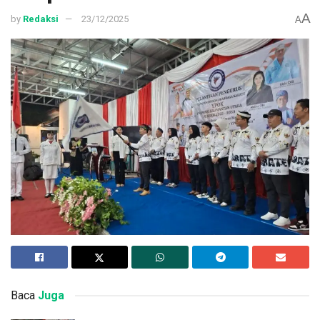
A
by
Redaksi
23/12/2025
A
Baca
Juga