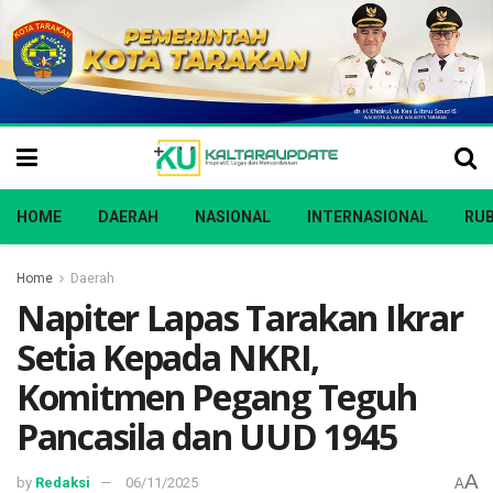
HOME
DAERAH
NASIONAL
INTERNASIONAL
RUB
Home
Daerah
Napiter Lapas Tarakan Ikrar
Setia Kepada NKRI,
Komitmen Pegang Teguh
Pancasila dan UUD 1945
A
by
Redaksi
06/11/2025
A