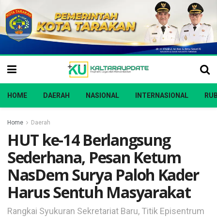
HOME
DAERAH
NASIONAL
INTERNASIONAL
RUB
Home
Daerah
HUT ke-14 Berlangsung
Sederhana, Pesan Ketum
NasDem Surya Paloh Kader
Harus Sentuh Masyarakat
Rangkai Syukuran Sekretariat Baru, Titik Episentrum