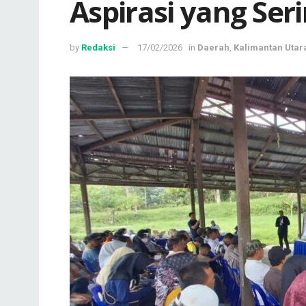
Aspirasi yang Se
by
Redaksi
17/02/2026
in
Daerah
,
Kalimantan Utar