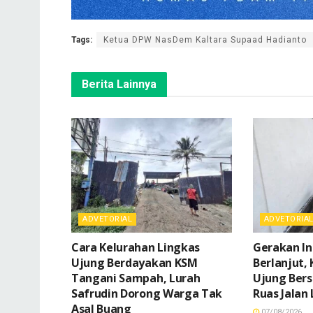
Tags:
Ketua DPW NasDem Kaltara Supaad Hadianto
Berita Lainnya
ADVETORIAL
ADVETORIA
Cara Kelurahan Lingkas
Gerakan In
Ujung Berdayakan KSM
Berlanjut,
Tangani Sampah, Lurah
Ujung Bers
Safrudin Dorong Warga Tak
Ruas Jalan
Asal Buang
07/08/2026