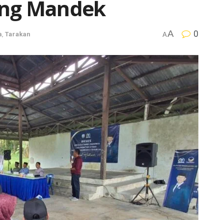
ring Mandek
A
0
a
,
Tarakan
A