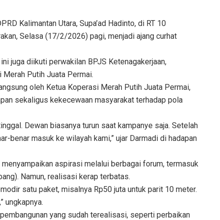
Kalimantan Utara, Supa’ad Hadinto, di RT 10
akan, Selasa (17/2/2026) pagi, menjadi ajang curhat
ini juga diikuti perwakilan BPJS Ketenagakerjaan,
 Merah Putih Juata Permai.
angsung oleh Ketua Koperasi Merah Putih Juata Permai,
apan sekaligus kekecewaan masyarakat terhadap pola
rtinggal. Dewan biasanya turun saat kampanye saja. Setelah
enar-benar masuk ke wilayah kami,” ujar Darmadi di hadapan
 menyampaikan aspirasi melalui berbagai forum, termasuk
g). Namun, realisasi kerap terbatas.
odir satu paket, misalnya Rp50 juta untuk parit 10 meter.
,” ungkapnya.
pembangunan yang sudah terealisasi, seperti perbaikan