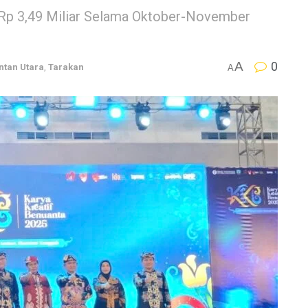
p 3,49 Miliar Selama Oktober-November
A
0
ntan Utara
,
Tarakan
A