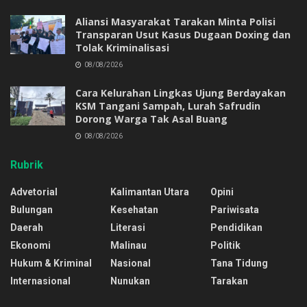
Aliansi Masyarakat Tarakan Minta Polisi
Transparan Usut Kasus Dugaan Doxing dan
Tolak Kriminalisasi
08/08/2026
Cara Kelurahan Lingkas Ujung Berdayakan
KSM Tangani Sampah, Lurah Safrudin
Dorong Warga Tak Asal Buang
08/08/2026
Rubrik
Advetorial
Kalimantan Utara
Opini
Bulungan
Kesehatan
Pariwisata
Daerah
Literasi
Pendidikan
Ekonomi
Malinau
Politik
Hukum & Kriminal
Nasional
Tana Tidung
Internasional
Nunukan
Tarakan