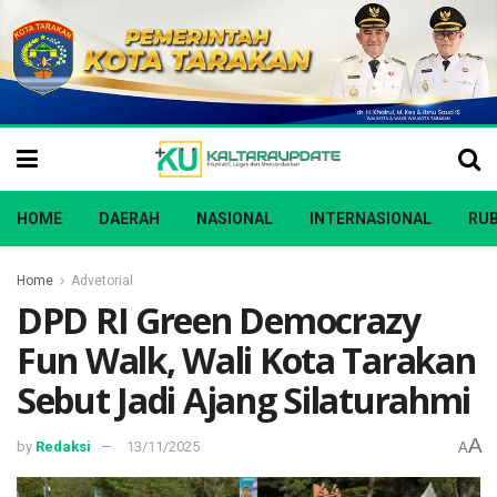
HOME
DAERAH
NASIONAL
INTERNASIONAL
RUB
Home
Advetorial
DPD RI Green Democrazy
Fun Walk, Wali Kota Tarakan
Sebut Jadi Ajang Silaturahmi
A
by
Redaksi
13/11/2025
A