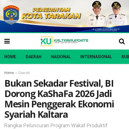
HOME
DAERAH
NASIONAL
INTERNASIONAL
RUB
Home
Daerah
Bukan Sekadar Festival, BI
Dorong KaShaFa 2026 Jadi
Mesin Penggerak Ekonomi
Syariah Kaltara
Rangkai Peluncuran Program Wakaf Produktif