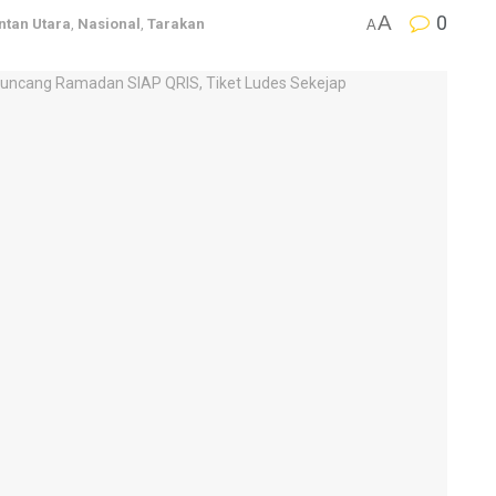
A
0
ntan Utara
,
Nasional
,
Tarakan
A