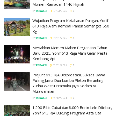
Momen Ramadan 1446 Hijriah
BY
REDAKSI
07/03/2025
0
Wujudkan Program Ketahanan Pangan, Yonif
613 Raja Alam Kembali Panen Semangka 550
Kg
BY
REDAKSI
09/01/2025
0
Meriahkan Momen Malam Pergantian Tahun
Baru 2025, Yonif 613 Raja Alam Gelar Pesta
Kembang Api
BY
REDAKSI
01/01/2025
0
Prajurit 613 RJA Berprestasi, Sukses Bawa
Pulang Juara Dua Lomba Pleton Beranting
Yudha Wastu Pramuka Jaya Kodam VI
Mulawarman
BY
REDAKSI
24/12/2024
0
1.200 Bibit Cabai dan 8.000 Benin Lele Ditebar,
Yonif 613 RJA Dukung Program Asta Cita