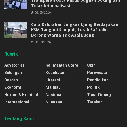
Transparan Usut Kasus Dugaan Doxing dan
Tolak Kriminalisasi
08/08/2026
Cara Kelurahan Lingkas Ujung Berdayakan
KSM Tangani Sampah, Lurah Safrudin
Dorong Warga Tak Asal Buang
08/08/2026
Rubrik
Advetorial
Kalimantan Utara
Opini
Bulungan
Kesehatan
Pariwisata
Daerah
Literasi
Pendidikan
Ekonomi
Malinau
Politik
Hukum & Kriminal
Nasional
Tana Tidung
Internasional
Nunukan
Tarakan
Tentang Kami