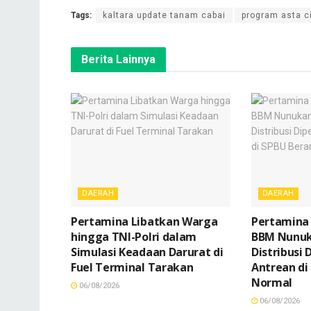
Tags:
kaltara update tanam cabai
program asta c
Berita Lainnya
DAERAH
DAERAH
Pertamina Libatkan Warga
Pertamina
hingga TNI-Polri dalam
BBM Nunuka
Simulasi Keadaan Darurat di
Distribusi
Fuel Terminal Tarakan
Antrean di
Normal
06/08/2026
06/08/2026