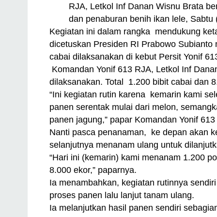
RJA, Letkol Inf Danan Wisnu Brata b
dan penaburan benih ikan lele, Sabtu 
Kegiatan ini dalam rangka mendukung k
dicetuskan Presiden RI Prabowo Subianto 
cabai dilaksanakan di kebut Persit Yonif 6
Komandan Yonif 613 RJA, Letkol Inf Danan
dilaksanakan. Total 1.200 bibit cabai dan 8
“Ini kegiatan rutin karena kemarin kami se
panen serentak mulai dari melon, semangk
panen jagung,” papar Komandan Yonif 613 
Nanti pasca penanaman, ke depan akan ke
selanjutnya menanam ulang untuk dilanjutk
“Hari ini (kemarin) kami menanam 1.200 po
8.000 ekor,” paparnya.
Ia menambahkan, kegiatan rutinnya sendiri 
proses panen lalu lanjut tanam ulang.
Ia melanjutkan hasil panen sendiri sebagia