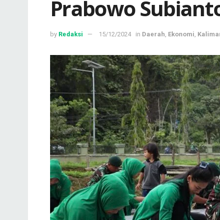
Prabowo Subiant
by
Redaksi
15/12/2024
in
Daerah
,
Ekonomi
,
Kalima