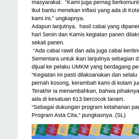
masyarakat. “Kami juga pernag berkomunik
ikut bantu menekan inflasi yang ada di Kot
kami ini,” ungkapnya.
Adapun lanjutnya, hasil cabai yang dipanen
hari Senin dan Kamis kegiatan panen dilak
sekali panen.
“Ada cabai rawit dan ada juga cabai keriti
Sementara untuk ikan lanjutnya sebagian 
dijual ke pelaku UMKM yang berdagang pece
“Kegiatan ini pasti dilaksanakan dan selal
pernah kosong, kerambah kami di kolam jug
Terakhir ia menambahkan, bahwa pihakny
ada di kesatuan 613 bercocok tanam.
“Sebagai dukungan program ketahanan pa
Program Asta Cita,” pungkasnya. (SL)