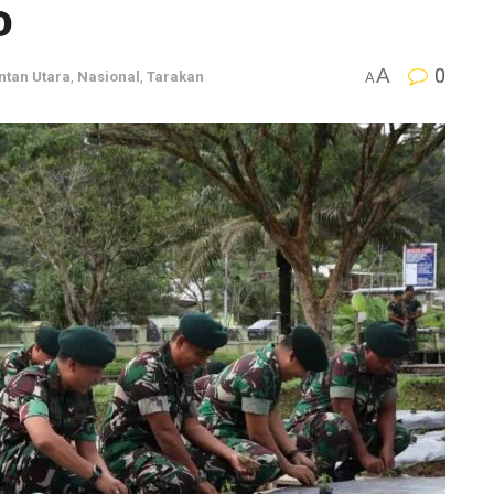
o
A
0
ntan Utara
,
Nasional
,
Tarakan
A