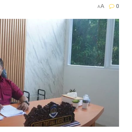
A
0
A