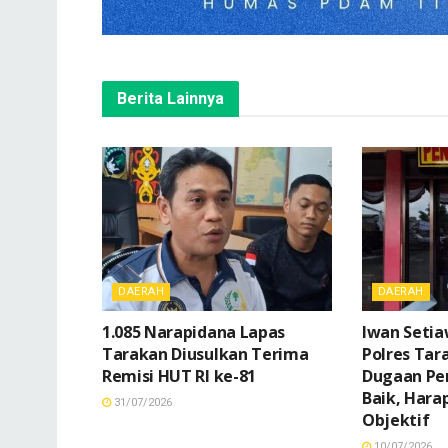
Berita Lainnya
DAERAH
DAERAH
1.085 Narapidana Lapas
Iwan Seti
Tarakan Diusulkan Terima
Polres Tar
Remisi HUT RI ke-81
Dugaan P
Baik, Hara
31/07/2026
Objektif
10/07/2026