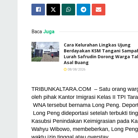
Baca
Juga
Cara Kelurahan Lingkas Ujung
Berdayakan KSM Tangani Sampa
Lurah Safrudin Dorong Warga Ta
Asal Buang
08/08/2026
TRIBUNKALTARA.COM – Satu orang warga 
oleh pihak Kantor Imigrasi Kelas II TPI Tar
WNA tersebut bernama Long Peng. Deportas
Long Peng dideportasi setelah terbukti ting
Kasubsi Penindakan Keimigrasian pada Kant
Wahyu Wibowo, membeberkan, Long Peng ti
waktu izin tinggal atau overstay.