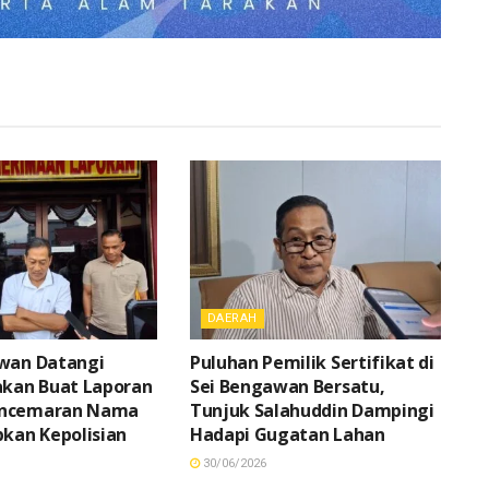
DAERAH
awan Datangi
Puluhan Pemilik Sertifikat di
akan Buat Laporan
Sei Bengawan Bersatu,
encemaran Nama
Tunjuk Salahuddin Dampingi
pkan Kepolisian
Hadapi Gugatan Lahan
30/06/2026