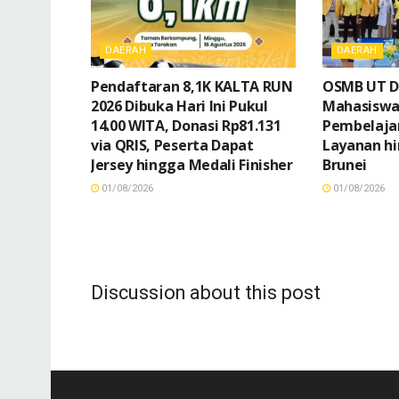
DAERAH
DAERAH
Pendaftaran 8,1K KALTA RUN
OSMB UT Di
2026 Dibuka Hari Ini Pukul
Mahasiswa 
14.00 WITA, Donasi Rp81.131
Pembelajar
via QRIS, Peserta Dapat
Layanan h
Jersey hingga Medali Finisher
Brunei
01/08/2026
01/08/2026
Discussion about this post