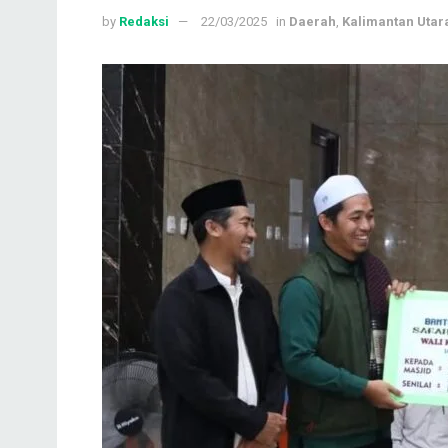
by
Redaksi
22/03/2025
in
Daerah
,
Kalimantan Utar