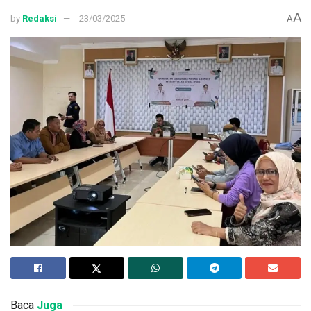
A
by
Redaksi
23/03/2025
A
Baca
Juga