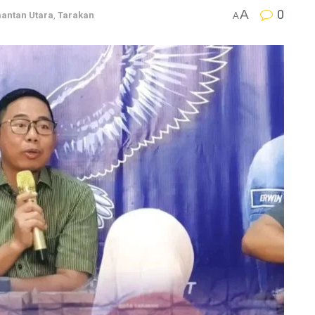
A
0
mantan Utara
,
Tarakan
A