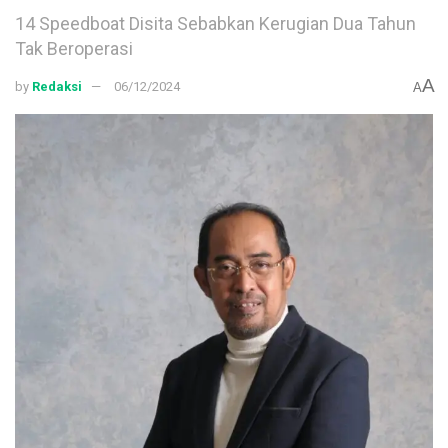
14 Speedboat Disita Sebabkan Kerugian Dua Tahun
Tak Beroperasi
A
by
Redaksi
06/12/2024
A