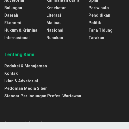
Advetorial
Kalimantan Utara
Opini
Bulungan
Kesehatan
Pariwisata
Daerah
Literasi
Pendidikan
Ekonomi
Malinau
Politik
Hukum & Kriminal
Nasional
Tana Tidung
Internasional
Nunukan
Tarakan
Tentang Kami
Redaksi & Manajemen
Kontak
Iklan & Advetorial
Pedoman Media Siber
Standar Perlindungan Profesi Wartawan
© 2024 www.kaltaraupdate.com