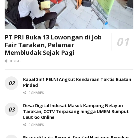
PT PRI Buka 13 Lowongan di Job
Fair Tarakan, Pelamar
Membludak Sejak Pagi
0 SHARES
Kapal 3in1 PELNI Angkut Kendaraan Taktis Buatan
Pindad
0 SHARES
Desa Digital Indosat Masuk Kampung Nelayan
Tarakan, CCTV Terpasang hingga UMKM Rumput
Laut Go Online
0 SHARES
Reses di Juata Permai, Supa’ad Hadianto Bongkar