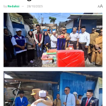
A
by
Redaksi
28/10/2025
A