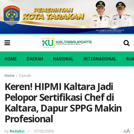
HOME
DAERAH
NASIONAL
INTERNASIONAL
RUB
Home
Daerah
Keren! HIPMI Kaltara Jadi
Pelopor Sertifikasi Chef di
Kaltara, Dapur SPPG Makin
Profesional
A
by
Redaksi
07/02/2026
A