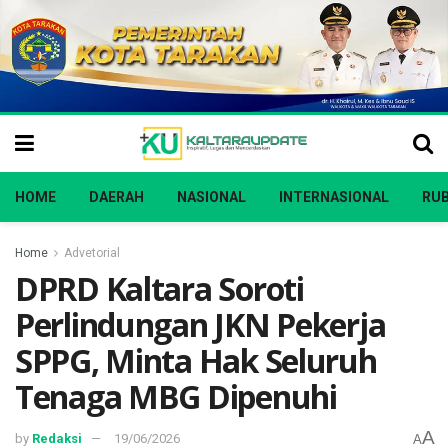
HOME
DAERAH
NASIONAL
INTERNASIONAL
RUB
Home
Advetorial
DPRD Kaltara Soroti
Perlindungan JKN Pekerja
SPPG, Minta Hak Seluruh
Tenaga MBG Dipenuhi
A
by
Redaksi
19/06/2026
A