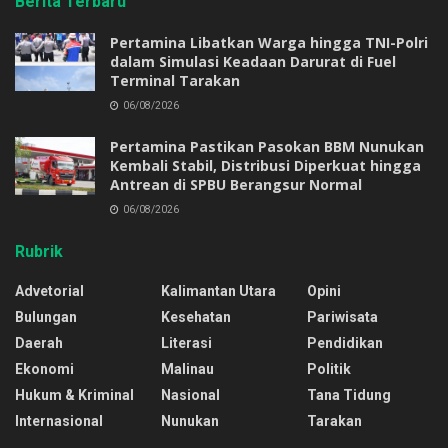
Berita Terbaru
Pertamina Libatkan Warga hingga TNI-Polri
dalam Simulasi Keadaan Darurat di Fuel
Terminal Tarakan
06/08/2026
Pertamina Pastikan Pasokan BBM Nunukan
Kembali Stabil, Distribusi Diperkuat hingga
Antrean di SPBU Berangsur Normal
06/08/2026
Rubrik
Advetorial
Kalimantan Utara
Opini
Bulungan
Kesehatan
Pariwisata
Daerah
Literasi
Pendidikan
Ekonomi
Malinau
Politik
Hukum & Kriminal
Nasional
Tana Tidung
Internasional
Nunukan
Tarakan