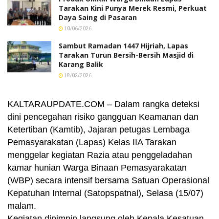
Tarakan Kini Punya Merek Resmi, Perkuat
Daya Saing di Pasaran
10/06/2026
Sambut Ramadan 1447 Hijriah, Lapas
Tarakan Turun Bersih-Bersih Masjid di
Karang Balik
18/02/2026
KALTARAUPDATE.COM – Dalam rangka deteksi
dini pencegahan risiko gangguan Keamanan dan
Ketertiban (Kamtib), Jajaran petugas Lembaga
Pemasyarakatan (Lapas) Kelas IIA Tarakan
menggelar kegiatan Razia atau penggeladahan
kamar hunian Warga Binaan Pemasyarakatan
(WBP) secara intensif bersama Satuan Operasional
Kepatuhan Internal (Satopspatnal), Selasa (15/07)
malam.
Kegiatan dipimpin langsung oleh Kepala Kesatuan