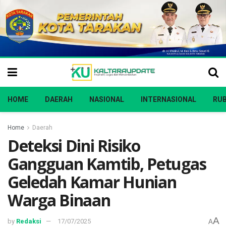
HOME
DAERAH
NASIONAL
INTERNASIONAL
RUB
Home
Daerah
Deteksi Dini Risiko
Gangguan Kamtib, Petugas
Geledah Kamar Hunian
Warga Binaan
A
by
Redaksi
17/07/2025
A