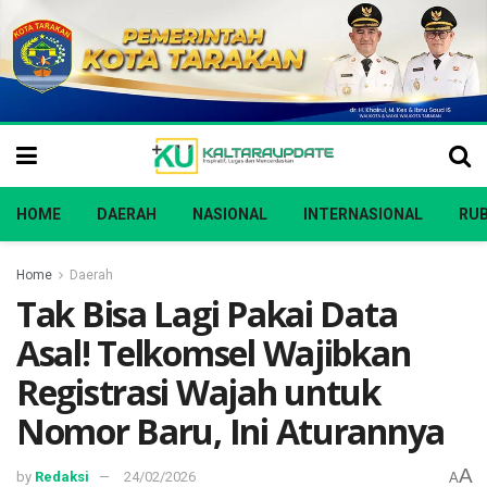
HOME
DAERAH
NASIONAL
INTERNASIONAL
RUB
Home
Daerah
Tak Bisa Lagi Pakai Data
Asal! Telkomsel Wajibkan
Registrasi Wajah untuk
Nomor Baru, Ini Aturannya
A
by
Redaksi
24/02/2026
A