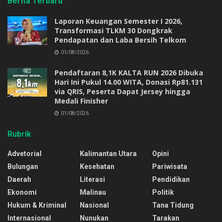
Berita Terbaru
Laporan Keuangan Semester I 2026,
Transformasi TLKM 30 Dongkrak
Pendapatan dan Laba Bersih Telkom
01/08/2026
Pendaftaran 8,1K KALTA RUN 2026 Dibuka
Hari Ini Pukul 14.00 WITA, Donasi Rp81.131
via QRIS, Peserta Dapat Jersey hingga
Medali Finisher
01/08/2026
Rubrik
Advetorial
Kalimantan Utara
Opini
Bulungan
Kesehatan
Pariwisata
Daerah
Literasi
Pendidikan
Ekonomi
Malinau
Politik
Hukum & Kriminal
Nasional
Tana Tidung
Internasional
Nunukan
Tarakan