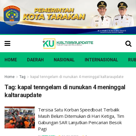
HOME
DAERAH
NASIONAL
INTERNASIONAL
RUB
Home
Tag
kapal tenngelam di nunukan 4 meninggal kaltaraupdate
Tag:
kapal tenngelam di nunukan 4 meninggal
kaltaraupdate
Tersisa Satu Korban Speedboat Terbalik
Masih Belum Ditemukan di Hari Ketiga, Tim
Gabungan SAR Lanjutkan Pencarian Besok
Pagi