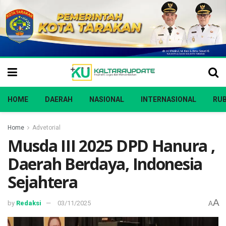
HOME
DAERAH
NASIONAL
INTERNASIONAL
RUB
Home
Advetorial
Musda III 2025 DPD Hanura ,
Daerah Berdaya, Indonesia
Sejahtera
A
by
Redaksi
03/11/2025
A