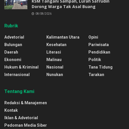
KSM Tangani Sampah, Lurah Safrudin
Dorong Warga Tak Asal Buang
08/08/2026
Rubrik
Advetorial
Kalimantan Utara
Opini
Bulungan
Kesehatan
Pariwisata
Daerah
Literasi
Pendidikan
Ekonomi
Malinau
Politik
Hukum & Kriminal
Nasional
Tana Tidung
Internasional
Nunukan
Tarakan
Tentang Kami
Redaksi & Manajemen
Kontak
Iklan & Advetorial
Pedoman Media Siber