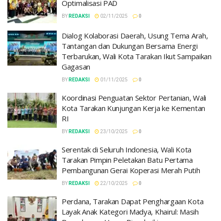
Optimalisasi PAD
BY
REDAKSI
02/11/2025
0
Dialog Kolaborasi Daerah, Usung Tema Arah,
Tantangan dan Dukungan Bersama Energi
Terbarukan, Wali Kota Tarakan Ikut Sampaikan
Gagasan
BY
REDAKSI
01/11/2025
0
Koordinasi Penguatan Sektor Pertanian, Wali
Kota Tarakan Kunjungan Kerja ke Kementan
RI
BY
REDAKSI
23/10/2025
0
Serentak di Seluruh Indonesia, Wali Kota
Tarakan Pimpin Peletakan Batu Pertama
Pembangunan Gerai Koperasi Merah Putih
BY
REDAKSI
22/10/2025
0
Perdana, Tarakan Dapat Penghargaan Kota
Layak Anak Kategori Madya, Khairul: Masih