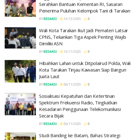
Serahkan Bantuan Kementan RI, Sasaran
Penerima Puluhan Kelompok Tani di Tarakan
BY
REDAKSI
14/12/2025
0
Wali Kota Tarakan Ikut Jadi Pemateri Latsar
CPNS, Tekankan Tiga Aspek Penting Wajib
Dimiliki ASN
BY
REDAKSI
13/11/2025
0
Hibahkan Lahan untuk Ditpolairud Polda, Wali
Kota Tarakan Tinjau Kawasan Siap Bangun
Juata Laut
BY
REDAKSI
06/11/2025
0
Sosialisasi Kepatuhan dan Ketertinan
Spektrum Frekuensi Radio, Tingkatkan
Kesadaran Penggunaan Telekomunikasi
Secara Bijak
BY
REDAKSI
06/11/2025
0
Studi Banding ke Batam, Bahas Strategi