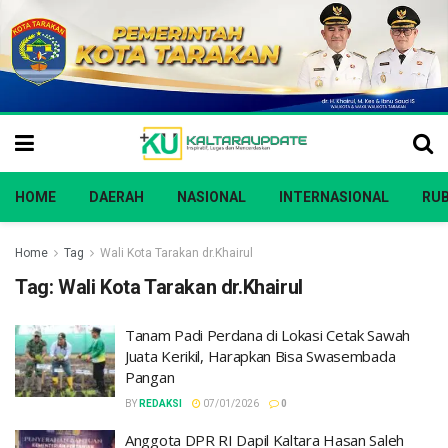
HOME
DAERAH
NASIONAL
INTERNASIONAL
RUB
Home
Tag
Wali Kota Tarakan dr.Khairul
Tag:
Wali Kota Tarakan dr.Khairul
Tanam Padi Perdana di Lokasi Cetak Sawah
Juata Kerikil, Harapkan Bisa Swasembada
Pangan
BY
REDAKSI
07/01/2026
0
Anggota DPR RI Dapil Kaltara Hasan Saleh