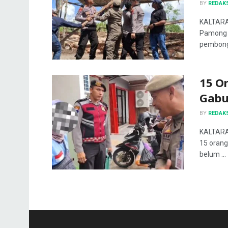
BY
REDAK
KALTARAU
Pamong P
pembongk
15 Or
Gabu
BY
REDAK
KALTARA
15 orang
belum ...