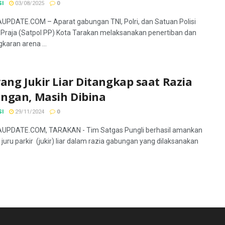
SI
03/08/2025
0
PDATE.COM – Aparat gabungan TNI, Polri, dan Satuan Polisi
raja (Satpol PP) Kota Tarakan melaksanakan penertiban dan
aran arena ...
ang Jukir Liar Ditangkap saat Razia
ngan, Masih Dibina
SI
29/11/2024
0
UPDATE.COM, TARAKAN - Tim Satgas Pungli berhasil amankan
 juru parkir (jukir) liar dalam razia gabungan yang dilaksanakan