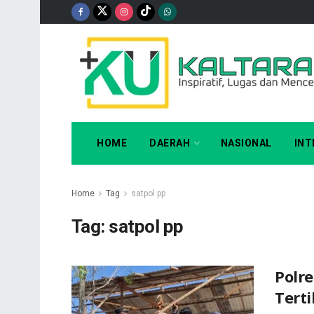
HOME
DAERAH
NASIONAL
INT
Home
Tag
satpol pp
Tag:
satpol pp
Polr
Tert