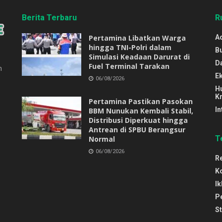
Berita Terbaru
R
Pertamina Libatkan Warga
Ad
hingga TNI-Polri dalam
B
Simulasi Keadaan Darurat di
D
Fuel Terminal Tarakan
n
E
06/08/2026
H
Kr
Pertamina Pastikan Pasokan
In
BBM Nunukan Kembali Stabil,
Distribusi Diperkuat hingga
Antrean di SPBU Berangsur
T
Normal
06/08/2026
R
K
Ik
P
S