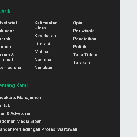
ubrik
vetorial
Kalimantan
Opini
Utara
ulungan
Pariwisata
Kesehatan
aerah
Pendidikan
Literasi
konomi
Politik
Malinau
ukum &
Tana Tidung
iminal
Nasional
Tarakan
ternasional
Nunukan
entang Kami
edaksi & Manajemen
ontak
lan & Advetorial
edoman Media Siber
tandar Perlindungan Profesi Wartawan