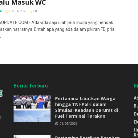
lalu Masuk WC
SI
07/01/2025
0
UPDATE.COM - Ada-ada saja ulah pria muda yang hendak
skan hasratnya. Entah apa yang ada dalam pikiran FD, pria
.
Berita Terbaru
R
Pertamina Libatkan Warga
Ad
hingga TNI-Polri dalam
B
Simulasi Keadaan Darurat di
D
Fuel Terminal Tarakan
n
E
06/08/2026
H
Kr
Pertamina Pastikan Pasokan