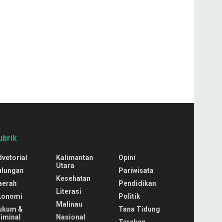
ubrik
vetorial
Kalimantan
Opini
Utara
ulungan
Pariwisata
Kesehatan
aerah
Pendidikan
Literasi
konomi
Politik
Malinau
ukum &
Tana Tidung
iminal
Nasional