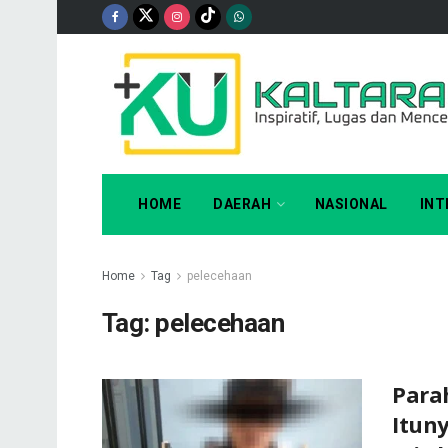
HOME
DAERAH
NASIONAL
INT
Home
Tag
pelecehaan
Tag:
pelecehaan
Parah
Itun