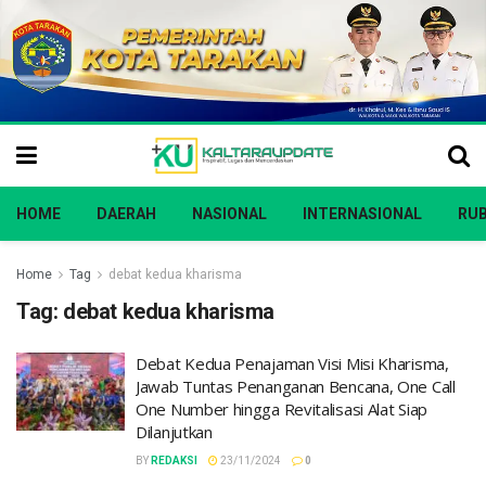
HOME
DAERAH
NASIONAL
INTERNASIONAL
RUB
Home
Tag
debat kedua kharisma
Tag:
debat kedua kharisma
Debat Kedua Penajaman Visi Misi Kharisma,
Jawab Tuntas Penanganan Bencana, One Call
One Number hingga Revitalisasi Alat Siap
Dilanjutkan
BY
REDAKSI
23/11/2024
0