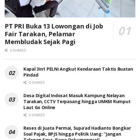
PT PRI Buka 13 Lowongan di Job
Fair Tarakan, Pelamar
Membludak Sejak Pagi
0 SHARES
Kapal 3in1 PELNI Angkut Kendaraan Taktis Buatan
Pindad
0 SHARES
Desa Digital Indosat Masuk Kampung Nelayan
Tarakan, CCTV Terpasang hingga UMKM Rumput
Laut Go Online
0 SHARES
Reses di Juata Permai, Supa’ad Hadianto Bongkar
Soal Pajak, BPJS hingga Politik Uang: “Jangan
Telepon Saya, Bawa Dokumennya!”