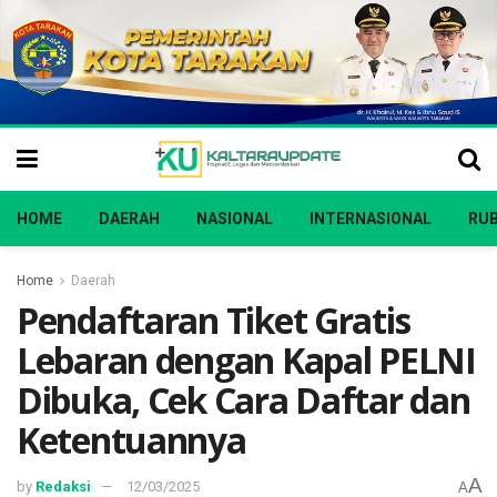
HOME
DAERAH
NASIONAL
INTERNASIONAL
RUB
Home
Daerah
Pendaftaran Tiket Gratis
Lebaran dengan Kapal PELNI
Dibuka, Cek Cara Daftar dan
Ketentuannya
A
by
Redaksi
12/03/2025
A