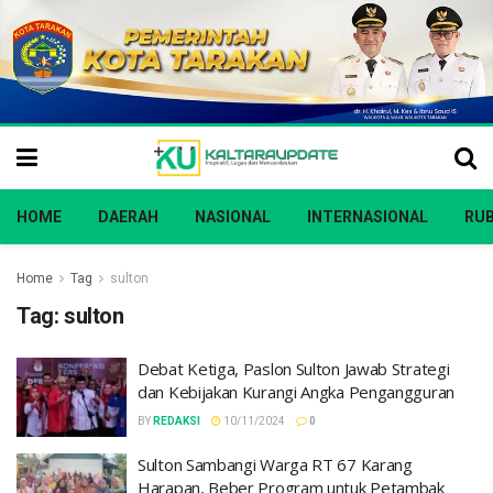
HOME
DAERAH
NASIONAL
INTERNASIONAL
RUB
Home
Tag
sulton
Tag:
sulton
Debat Ketiga, Paslon Sulton Jawab Strategi
dan Kebijakan Kurangi Angka Pengangguran
BY
REDAKSI
10/11/2024
0
Sulton Sambangi Warga RT 67 Karang
Harapan, Beber Program untuk Petambak