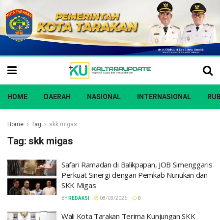
HOME
DAERAH
NASIONAL
INTERNASIONAL
RUB
Home
Tag
skk migas
Tag:
skk migas
Safari Ramadan di Balikpapan, JOB Simenggaris
Perkuat Sinergi dengan Pemkab Nunukan dan
SKK Migas
BY
REDAKSI
08/03/2026
0
Wali Kota Tarakan Terima Kunjungan SKK