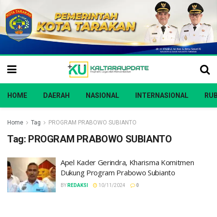
HOME
DAERAH
NASIONAL
INTERNASIONAL
RUB
Home
Tag
PROGRAM PRABOWO SUBIANTO
Tag:
PROGRAM PRABOWO SUBIANTO
Apel Kader Gerindra, Kharisma Komitmen
Dukung Program Prabowo Subianto
BY
REDAKSI
10/11/2024
0