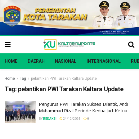
HOME
DAERAH
NASIONAL
INTERNASIONAL
RUB
Home
Tag
pelantikan PWI Tarakan Kaltara Update
Tag:
pelantikan PWI Tarakan Kaltara Update
Pengurus PWI Tarakan Sukses Dilantik, Andi
Muhammad Rizal Periode Kedua Jadi Ketua
BY
REDAKSI
24/12/2024
0