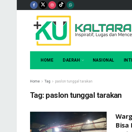
HOME
DAERAH
NASIONAL
INT
Home
Tag
paslon tunggal tarakan
Tag:
paslon tunggal tarakan
Warg
Bisa