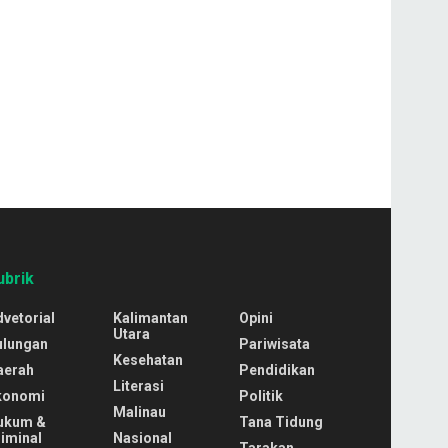
ubrik
vetorial
Kalimantan
Opini
Utara
ulungan
Pariwisata
Kesehatan
aerah
Pendidikan
Literasi
konomi
Politik
Malinau
ukum &
Tana Tidung
iminal
Nasional