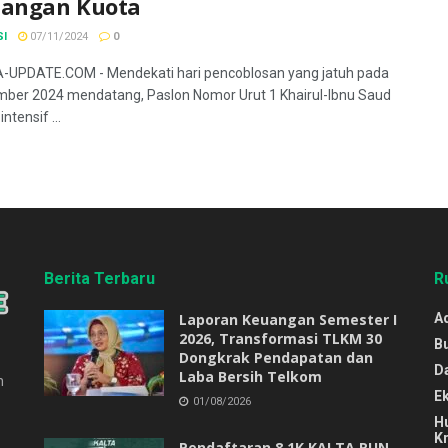
uangan Kuota
SI
07/11/2024
0
-UPDATE.COM - Mendekati hari pencoblosan yang jatuh pada
ber 2024 mendatang, Paslon Nomor Urut 1 Khairul-Ibnu Saud
ntensif ...
Berita Terbaru
R
Laporan Keuangan Semester I
Ad
2026, Transformasi TLKM 30
B
Dongkrak Pendapatan dan
D
Laba Bersih Telkom
n
E
01/08/2026
H
Kr
Pendaftaran 8,1K KALTA RUN