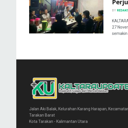
Perj
BY
REDAK
KALTARA
27 Novem
semakin i
Jalan Aki Balak, Kelurahan Karang Harapan, Kecamata
Tarakan Barat
Kota Tarakan - Kalimantan Utara