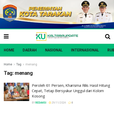
HOME
DAERAH
NASIONAL
INTERNASIONAL
RUB
Home
Tag
menang
Tag:
menang
Peroleh 61 Persen, Kharisma Rilis Hasil Hitung
Cepat, Tetap Bersyukur Unggul dari Kolom
Kosong
BY
REDAKSI
29/11/2024
0