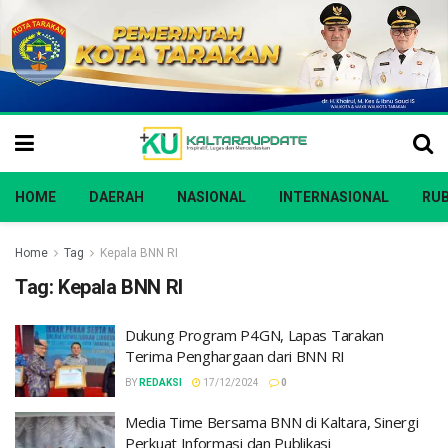
HOME
DAERAH
NASIONAL
INTERNASIONAL
RUB
Home
Tag
Kepala BNN RI
Tag:
Kepala BNN RI
Dukung Program P4GN, Lapas Tarakan
Terima Penghargaan dari BNN RI
BY
REDAKSI
17/12/2024
0
Media Time Bersama BNN di Kaltara, Sinergi
Perkuat Informasi dan Publikasi