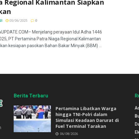
a Regional Kalimantan Siapkan
kan
SI
05/06/2025
0
UPDATE.COM– Menjelang perayaan Idul Adha 1446
2025, PT Pertamina Patra Niaga Regional Kalimantan
an kesiapan pasokan Bahan Bakar Minyak (BBM) ...
Berita Terbaru
R
Pertamina Libatkan Warga
Ad
hingga TNI-Polri dalam
B
Simulasi Keadaan Darurat di
D
Fuel Terminal Tarakan
n
E
06/08/2026