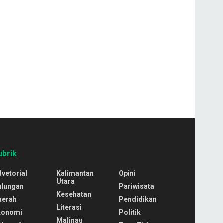
ubrik
vetorial
Kalimantan
Opini
Utara
ulungan
Pariwisata
Kesehatan
aerah
Pendidikan
Literasi
konomi
Politik
Malinau