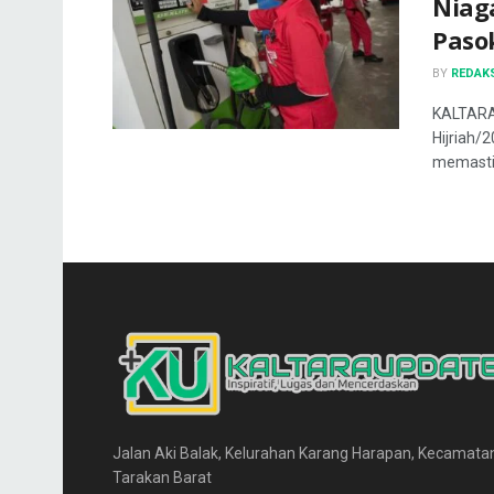
Niag
Paso
BY
REDAK
KALTARA
Hijriah/
memastik
Jalan Aki Balak, Kelurahan Karang Harapan, Kecamata
Tarakan Barat