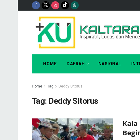
HOME
DAERAH
NASIONAL
INT
Home
Tag
Deddy Sitorus
Tag:
Deddy Sitorus
Kala 
Begin