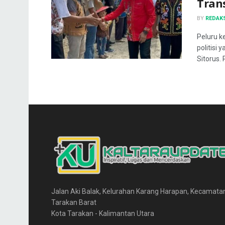
Tran
BY
REDAK
Peluru k
politisi
Sitorus. Po
Jalan Aki Balak, Kelurahan Karang Harapan, Kecamata
Tarakan Barat
Kota Tarakan - Kalimantan Utara