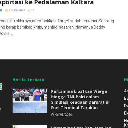
sportasi ke Pedalaman Kaltara
SI
21/12/2024
0
endali itu akhirnya ditembakkan. Target sudah terkunci. Seorang
 yang kerap bersikap kritis, menjadi sasaran. Namanya Deddy
litisi ...
Berita Terbaru
R
Pertamina Libatkan Warga
Ad
hingga TNI-Polri dalam
B
Simulasi Keadaan Darurat di
D
Fuel Terminal Tarakan
n
E
06/08/2026
H
Kr
Pertamina Pastikan Pasokan