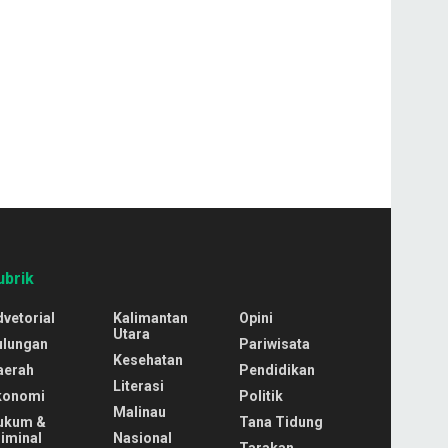
ubrik
vetorial
Kalimantan
Opini
Utara
ulungan
Pariwisata
Kesehatan
aerah
Pendidikan
Literasi
konomi
Politik
Malinau
ukum &
Tana Tidung
iminal
Nasional